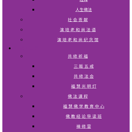
人生佛法
社 会 贡 献
演 培 老 和 尚 法 语
演 培 老 和 尚 纪 念 馆
活 动 / 课 程
共 修 祈 福
三 皈 五 戒
共 修 法 会
福 慧 光 明 灯
佛 法 课 程
福 慧 佛 学 教 育 中 心
佛 教 经 论 导 读 班
禅 修 营