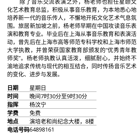
除了音乐交流表演之外，杨老师也担任星颐文
化艺术教育总监，积极从事音乐教育，为本地悉心地
培养新一代的音乐传人，不懈地开拓文化艺术气息氛
围。旅居新加坡之前，杨老师早期在中国攻读音乐表
演和教育专业。毕业后在上海从事音乐教育和表演活
动，曾先后在上海市高等师范专科学校和上海市师范
大学执教，并曾荣获国家教育部颁发的“优秀青年教
师奖”。杨老师执教认真活泼，细腻耐心，并始终不
渝地追求传统与现代的相互结合，同时传扬音乐艺术
的变化、进步与发展。
日期
星期日
时间
晚间7时30分至9时30分
指挥
杨汶宁
学费
免费
地点
演培老和尚纪念大楼，8楼
64898161
电话号码