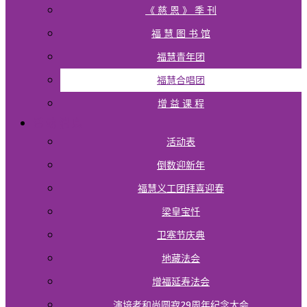
《 慈 恩 》 季 刊
福 慧 图 书 馆
福慧青年团
福慧合唱团
增 益 课 程
活 动 消 息
活动表
倒数迎新年
福慧义工团拜喜迎春
梁皇宝忏
卫塞节庆典
地藏法会
增福延寿法会
演培老和尚圆寂29周年纪念大会