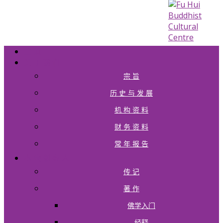
主 页
关 于 我 们
宗 旨
历 史 与 发 展
机 构 资 料
财 务 资 料
常 年 报 告
本 会 创 办 人
传 记
著 作
佛学入门
经释